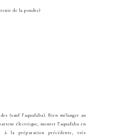
enir de la poudre)
ides (sauf l’aquafaba). Bien mélanger au
batteur électrique, monter l’aquafaba en
r à la préparation précédente, très