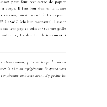
uisson pour four recouverte de papier
e à soupe. Il faut leur donner la forme
la cuisson, aussi pensez à les espacer
ffé à
180°C
(chaleur tournante). Laisser
s sur leur papier cuisson) sur une grille
e ambiante, les décoller délicatement à
ises. Heureusement, grâce au temps de cuisson
lacez la pâte au réfrigérateur. Et quand vous
à température ambiante avant d’y pocher les