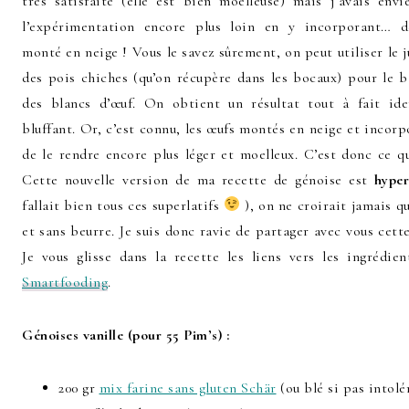
très satisfaite (elle est bien moelleuse) mais j’avais env
l’expérimentation encore plus loin en y incorporant… d
monté en neige ! Vous le savez sûrement, on peut utiliser le j
des pois chiches (qu’on récupère dans les bocaux) pour le
des blancs d’œuf. On obtient un résultat tout à fait iden
bluffant. Or, c’est connu, les œufs montés en neige et incor
de le rendre encore plus léger et moelleux. C’est donc ce q
Cette nouvelle version de ma recette de génoise est
hyper
fallait bien tous ces superlatifs
), on ne croirait jamais qu’
et sans beurre. Je suis donc ravie de partager avec vous cette
Je vous glisse dans la recette les liens vers les ingrédie
Smartfooding
.
Génoises vanille (pour 55 Pim’s) :
200 gr
mix farine sans gluten Schär
(ou blé si pas intolé