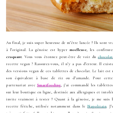
Au final, je suis super heureuse de m’être lancée ! Ils sont v
à l’original. La génoise est hyper
moelleuse
, les confitu
craquant
. Vous vous étonnez peut-être de voir du
chocolat
recette vegan ? Rassurez-vous, il n’y a pas d’erreur.
Il exist
des versions vegan de ces tablettes de chocolat. Le lait est
son équivalent à base de riz ou d’amande. Pour cette
partenariat avec
Smartfooding
, j’ai commandé les tablette
sur leur boutique en ligne, destinée aux allergiques et intolé
invite vraiment à tester ! Quant à la génoise, je me suis
recette fétiche, utilisée notamment dans le
Napolitain
. J