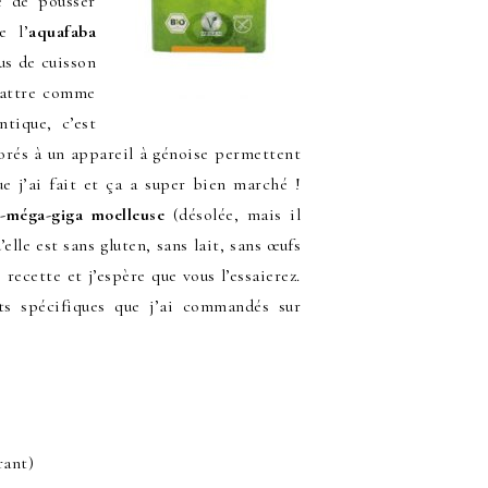
ie de pousser
e l’
aquafaba
us de cuisson
 battre comme
tique, c’est
porés à un appareil à génoise permettent
ue j’ai fait et ça a super bien marché !
-méga-giga moelleuse
(désolée, mais il
elle est sans gluten, sans lait, sans œufs
 recette et j’espère que vous l’essaierez.
nts spécifiques que j’ai commandés sur
rant)