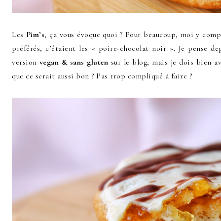
Les
Pim’s
, ça vous évoque quoi ? Pour beaucoup, moi y compr
préférés, c’étaient les « poire-chocolat noir ». Je pense 
version
vegan & sans gluten
sur le blog, mais je dois bien av
que ce serait aussi bon ? Pas trop compliqué à faire ?