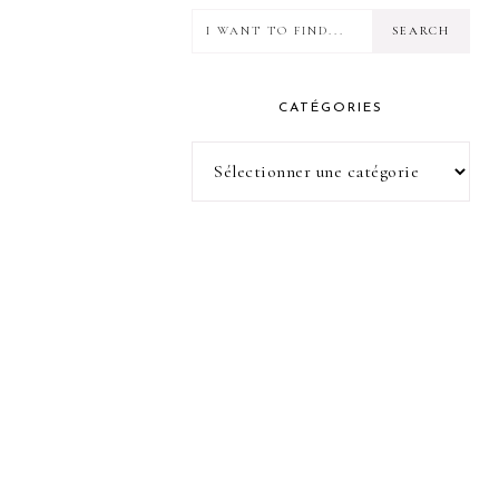
I
want
to
CATÉGORIES
find...
Catégories