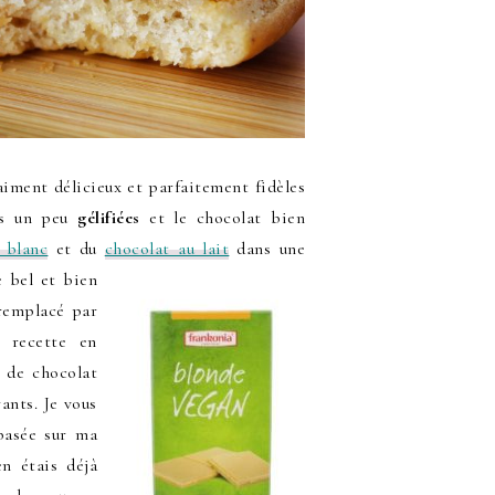
raiment délicieux et parfaitement fidèles
res un peu
gélifiées
et le chocolat bien
 blanc
et du
chocolat au lait
dans une
e bel et bien
 remplacé par
 recette en
s de chocolat
rants. Je vous
 basée sur ma
’en étais déjà