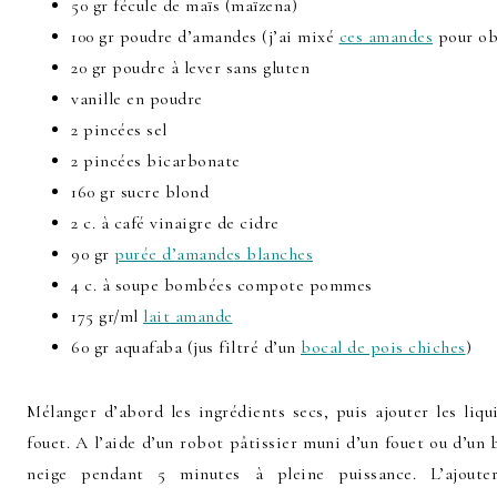
50 gr fécule de maïs (maïzena)
100 gr poudre d’amandes (j’ai mixé
ces amandes
pour obt
20 gr poudre à lever sans gluten
vanille en poudre
2 pincées sel
2 pincées bicarbonate
160 gr sucre blond
2 c. à café vinaigre de cidre
90 gr
purée d’amandes blanches
4 c. à soupe bombées compote pommes
175 gr/ml
lait amande
60 gr aquafaba (jus filtré d’un
bocal de pois chiches
)
Mélanger d’abord les ingrédients secs, puis ajouter les liqu
fouet. A l’aide d’un robot pâtissier muni d’un fouet ou d’un 
neige pendant 5 minutes à pleine puissance. L’ajoute