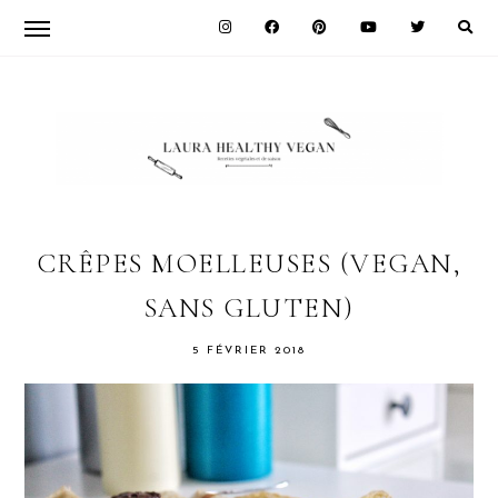
Skip
Skip
Skip
to
to
to
primary
main
primary
navigation
content
sidebar
LAURA
HEALTHY
CRÊPES MOELLEUSES (VEGAN,
SANS GLUTEN)
VEGAN
5 FÉVRIER 2018