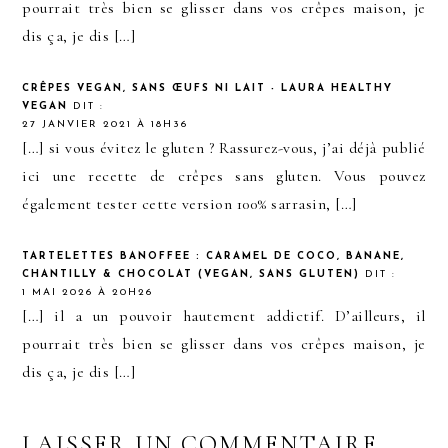
pourrait très bien se glisser dans vos crêpes maison, je
dis ça, je dis […]
CRÊPES VEGAN, SANS ŒUFS NI LAIT - LAURA HEALTHY
VEGAN
DIT :
27 JANVIER 2021 À 18H36
[…] si vous évitez le gluten ? Rassurez-vous, j’ai déjà publié
ici une recette de crêpes sans gluten. Vous pouvez
également tester cette version 100% sarrasin, […]
TARTELETTES BANOFFEE : CARAMEL DE COCO, BANANE,
CHANTILLY & CHOCOLAT (VEGAN, SANS GLUTEN)
DIT :
1 MAI 2026 À 20H26
[…] il a un pouvoir hautement addictif. D’ailleurs, il
pourrait très bien se glisser dans vos crêpes maison, je
dis ça, je dis […]
LAISSER UN COMMENTAIRE