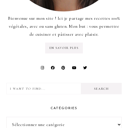
Bienvenue sur mon site ! Ici je partage mes recettes 100%
végétales, avec ou sans gluten. Mon but : vous permettre
de cuisiner et pâtisser avec plaisir.
EN SAVOIR PLUS
I
want
to
CATÉGORIES
find...
Catégories