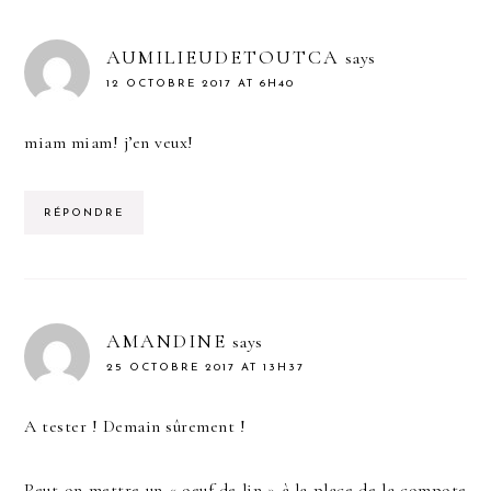
AUMILIEUDETOUTCA
says
12 OCTOBRE 2017 AT 6H40
miam miam! j’en veux!
RÉPONDRE
AMANDINE
says
25 OCTOBRE 2017 AT 13H37
A tester ! Demain sûrement !
Peut-on mettre un « oeuf de lin » à la place de la compote