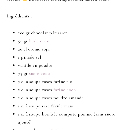
Ingrédients :
200 gr chocolat pâtissier
50 gr
huile coco
20 cl crème soja
1 pincée sel
vanille en poudre
75 gr
sucre coco
3 c. à soupe rases farine riz
2 c. à soupe rases
farine coco
2 c. à soupe rases poudre amande
1 c. à soupe rase fécule maïs
1 c. à soupe bombée compote pomme (sans sucre
ajouté)