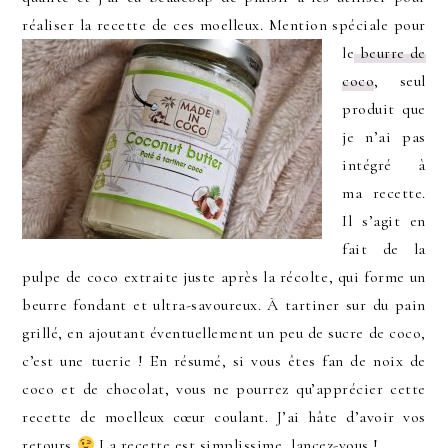
réaliser la recette de ces moelleux.
Mention spéciale pour
le
beurre de
coco
, seul
produit que
je n’ai pas
intégré à
ma recette.
I
l s’agit en
fait de la
pulpe de coco extraite juste après la récolte
, qui forme un
beurre fondant et ultra-savoureux. À tartiner sur du pain
grillé, en ajoutant éventuellement un peu de sucre de coco,
c’est une tuerie ! En résumé, si vous êtes fan de noix de
coco et de chocolat, vous ne pourrez qu’apprécier cette
recette de moelleux cœur coulant. J’ai hâte d’avoir vos
retours
La recette est simplissime, lancez-vous !