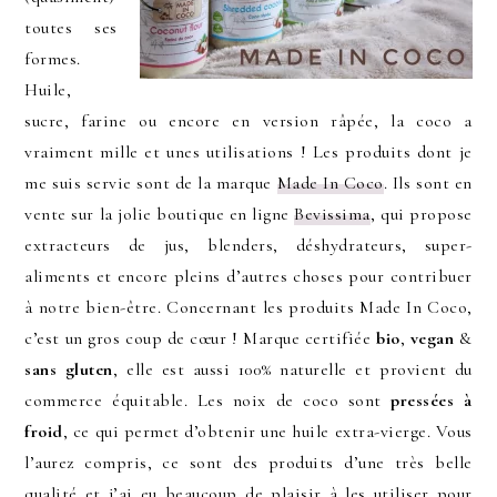
toutes ses
formes.
Huile,
sucre, farine ou encore en version râpée, la coco a
vraiment mille et unes utilisations ! Les produits dont je
me suis servie sont de la marque
Made In Coco
. Ils sont en
vente sur la jolie boutique en ligne
Bevissima
, qui propose
extracteurs de jus, blenders, déshydrateurs, super-
aliments et encore pleins d’autres choses pour contribuer
à notre bien-être. Concernant les produits Made In Coco,
c’est un gros coup de cœur ! Marque certifiée
bio
,
vegan
&
sans gluten
, elle est aussi 100% naturelle et provient du
commerce équitable. Les noix de coco sont
pressées à
froid
, ce qui permet d’obtenir une huile extra-vierge. Vous
l’aurez compris, ce sont des produits d’une très belle
qualité et j’ai eu beaucoup de plaisir à les utiliser pour