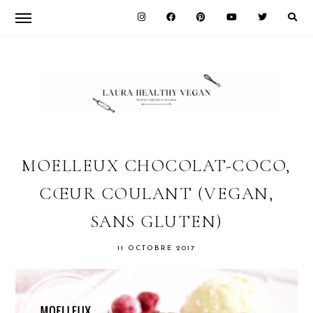
Skip
Skip
Skip
to
to
to
primary
main
primary
navigation
content
sidebar
LAURA
HEALTHY
MOELLEUX CHOCOLAT-COCO,
CŒUR COULANT (VEGAN,
VEGAN
SANS GLUTEN)
11 OCTOBRE 2017