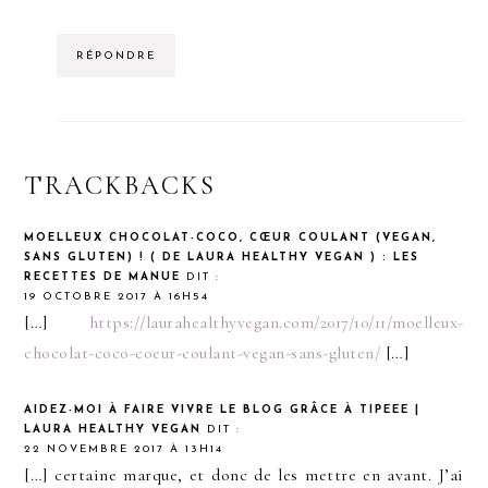
RÉPONDRE
TRACKBACKS
MOELLEUX CHOCOLAT-COCO, CŒUR COULANT (VEGAN,
SANS GLUTEN) ! ( DE LAURA HEALTHY VEGAN ) : LES
RECETTES DE MANUE
DIT :
19 OCTOBRE 2017 À 16H54
[…]
https://laurahealthyvegan.com/2017/10/11/moelleux-
chocolat-coco-coeur-coulant-vegan-sans-gluten/
[…]
AIDEZ-MOI À FAIRE VIVRE LE BLOG GRÂCE À TIPEEE |
LAURA HEALTHY VEGAN
DIT :
22 NOVEMBRE 2017 À 13H14
[…] certaine marque, et donc de les mettre en avant. J’ai