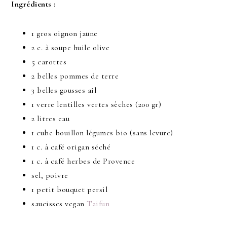
Ingrédients :
1 gros oignon jaune
2 c. à soupe huile olive
5 carottes
2 belles pommes de terre
3 belles gousses ail
1 verre lentilles vertes sèches (200 gr)
2 litres eau
1 cube bouillon légumes bio (sans levure)
1 c. à café origan séché
1 c. à café herbes de Provence
sel, poivre
1 petit bouquet persil
saucisses vegan
Taifun