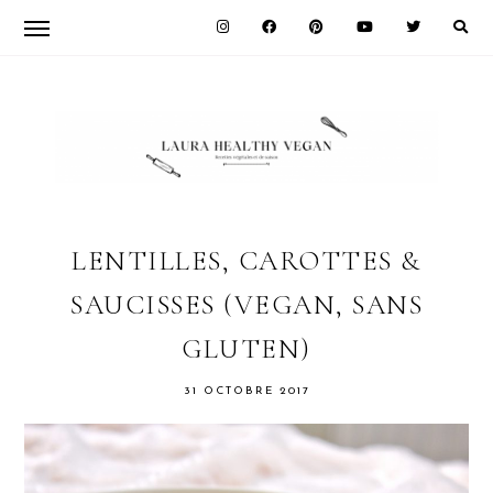
Skip
Skip
Skip
to
to
to
primary
main
primary
navigation
content
sidebar
LAURA
HEALTHY
LENTILLES, CAROTTES &
SAUCISSES (VEGAN, SANS
VEGAN
GLUTEN)
31 OCTOBRE 2017