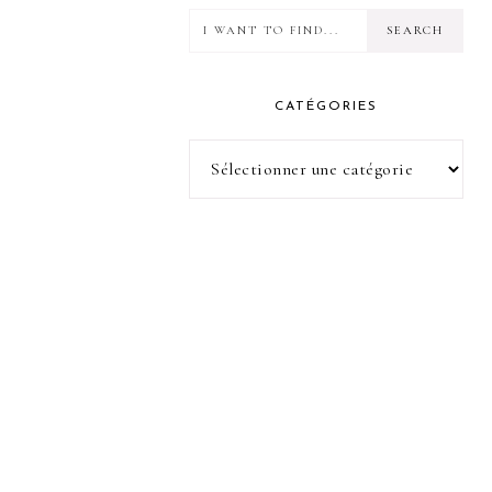
I
want
to
CATÉGORIES
find...
Catégories