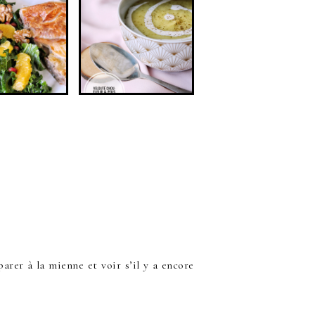
IGNONS &
VELOUTÉ CHOU-
TAIGNES,
FLEUR & POIS
DE KALE,
CASSÉS AU
ENADE,
CUMIN (VEGAN,
GE & NOIX
SANS GLUTEN)
AN, SANS
LUTEN)
arer à la mienne et voir s’il y a encore