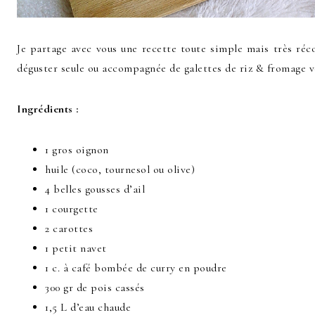
Je partage avec vous une recette toute simple mais très réc
déguster seule ou accompagnée de galettes de riz & fromage
Ingrédients :
1 gros oignon
huile (coco, tournesol ou olive)
4 belles gousses d’ail
1 courgette
2 carottes
1 petit navet
1 c. à café bombée de curry en poudre
300 gr de pois cassés
1,5 L d’eau chaude