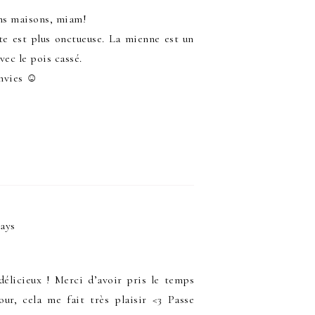
ins maisons, miam!
tte est plus onctueuse. La mienne est un
ec le pois cassé.
envies ☺
says
délicieux ! Merci d’avoir pris le temps
ur, cela me fait très plaisir <3 Passe