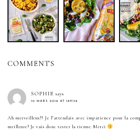
CHAMP
POLENTA
CHÂ
TARTIFLETTE
CROUSTI-
SALA
(VEGAN, SANS
MOELLEUSE AUX
GR
GLUTEN)
OLIVES (VEGAN,
ORAN
SANS GLUTEN)
(VEG
G
COMMENTS
SOPHIE
says
10 MARS 2016 AT 18H36
Ah merveilleux!! Je l’attendais avec impatience pour la comp
meilleure! Je vais donc tester la tienne. Merci