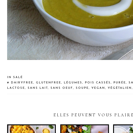
IN
SALÉ
#
DAIRYFREE
,
GLUTENFREE
,
LÉGUMES
,
POIS CASSÉS
,
PURÉE
,
S
LACTOSE
,
SANS LAIT
,
SANS OEUF
,
SOUPE
,
VEGAN
,
VÉGÉTALIEN
ELLES PEUVENT VOUS PLAIR
READER
INTERACTIONS
T
SALADE DE