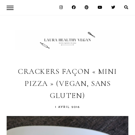
Skip
Skip
Skip
to
to
to
primary
main
primary
navigation
content
sidebar
LAURA
HEALTHY
CRACKERS FAÇON « MINI
PIZZA » (VEGAN, SANS
VEGAN
GLUTEN)
1 AVRIL 2016