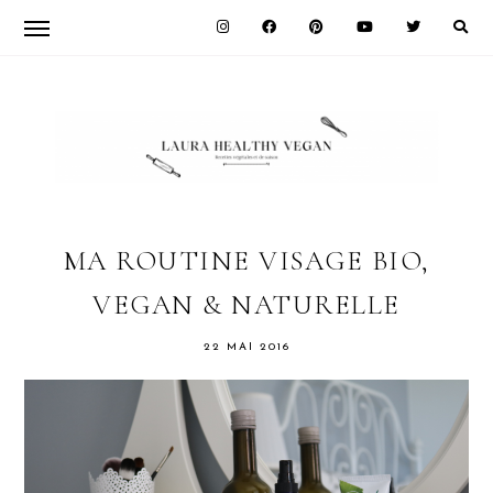
Skip
Skip
Skip
to
to
to
primary
main
primary
navigation
content
sidebar
LAURA
HEALTHY
MA ROUTINE VISAGE BIO,
VEGAN & NATURELLE
VEGAN
22 MAI 2016