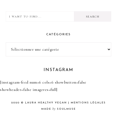
I
want
to
CATÉGORIES
find...
Catégories
INSTAGRAM
[instagram-feed num=6 cols=6 showbutton=false
showheader=false imageres=full]
2020 ©
LAURA HEALTHY VEGAN
|
MENTIONS LÉGALES
by
MADE
SOULMUSE