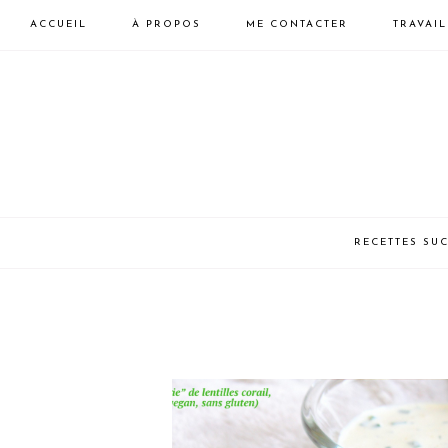
ACCUEIL
À PROPOS
ME CONTACTER
TRAVAI
Skip
Skip
to
to
primary
main
navigation
content
LAURA
HEALTHY
RECETTES SU
VEGAN