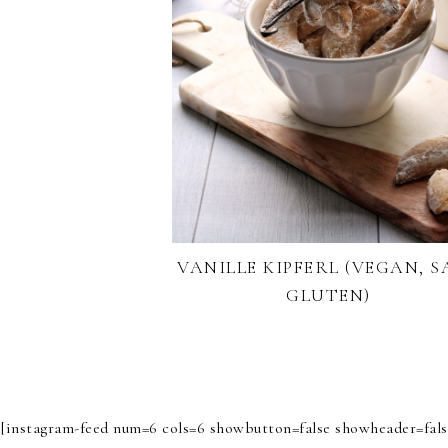
VANILLE KIPFERL (VEGAN, S
GLUTEN)
[instagram-feed num=6 cols=6 showbutton=false showheader=false