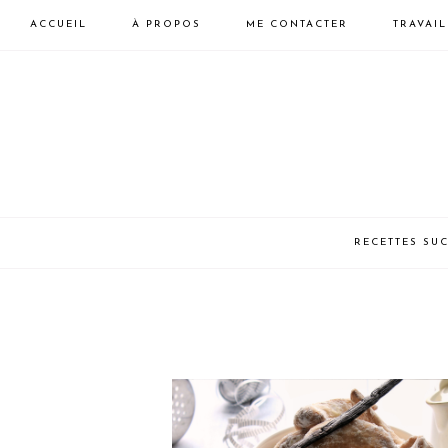
ACCUEIL
À PROPOS
ME CONTACTER
TRAVAI
Skip
Skip
to
to
primary
main
navigation
content
LAURA
HEALTHY
RECETTES SU
VEGAN