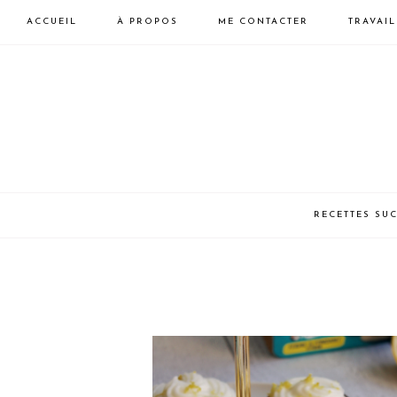
ACCUEIL
À PROPOS
ME CONTACTER
TRAVAI
Skip
Skip
to
to
primary
main
navigation
content
LAURA
HEALTHY
RECETTES SU
VEGAN